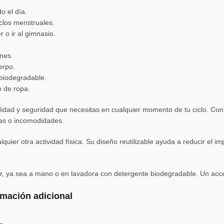
o el día.
ciclos menstruales.
r o ir al gimnasio.
ones.
erpo.
 biodegradable.
o de ropa.
didad y seguridad que necesitas en cualquier momento de tu ciclo. Con
ugas o incomodidades.
cualquier otra actividad física. Su diseño reutilizable ayuda a reducir e
ar, ya sea a mano o en lavadora con detergente biodegradable. Un acce
rmación adicional