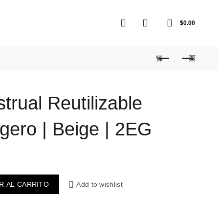
0
0
$
0.00
rual Reutilizable
igero | Beige | 2EG
R AL CARRITO
Add to wishlist