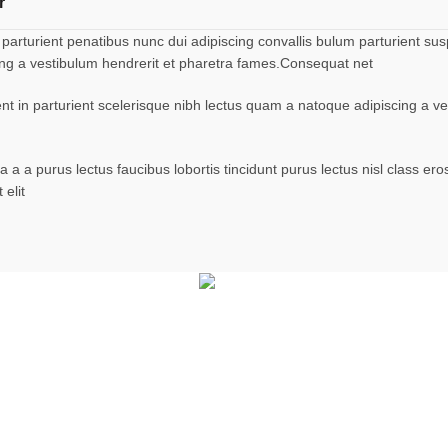
r
turient penatibus nunc dui adipiscing convallis bulum parturient suspe
ing a vestibulum hendrerit et pharetra fames.Consequat net
ent in parturient scelerisque nibh lectus quam a natoque adipiscing a 
 a a purus lectus faucibus lobortis tincidunt purus lectus nisl class 
elit
Facebook
X
Pinterest
LinkedIn
Telegram