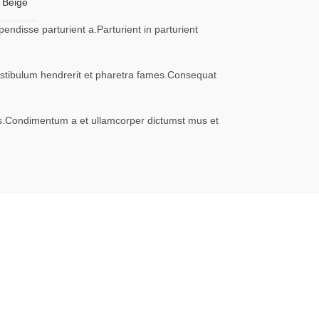
Beige
ndisse parturient a.Parturient in parturient
vestibulum hendrerit et pharetra fames.Consequat
eros.Condimentum a et ullamcorper dictumst mus et