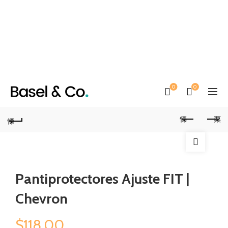
0
0
Pantiprotectores Ajuste FIT |
Chevron
$
118.00