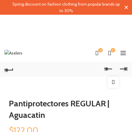
Spring discount on fashion clothing from popular brands up
to 30%
0
0
Pantiprotectores REGULAR |
Aguacatin
$
122.00