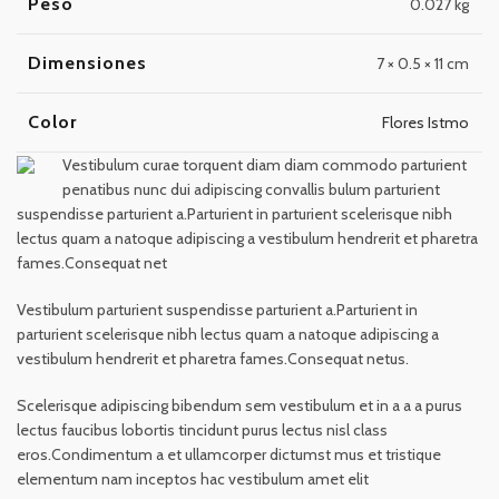
Peso
0.027 kg
Dimensiones
7 × 0.5 × 11 cm
Color
Flores Istmo
Vestibulum curae torquent diam diam commodo parturient
penatibus nunc dui adipiscing convallis bulum parturient
suspendisse parturient a.Parturient in parturient scelerisque nibh
lectus quam a natoque adipiscing a vestibulum hendrerit et pharetra
fames.Consequat net
Vestibulum parturient suspendisse parturient a.Parturient in
parturient scelerisque nibh lectus quam a natoque adipiscing a
vestibulum hendrerit et pharetra fames.Consequat netus.
Scelerisque adipiscing bibendum sem vestibulum et in a a a purus
lectus faucibus lobortis tincidunt purus lectus nisl class
eros.Condimentum a et ullamcorper dictumst mus et tristique
elementum nam inceptos hac vestibulum amet elit