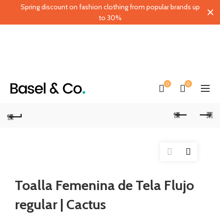
Spring discount on fashion clothing from popular brands up
to 30%
0
0
Toalla Femenina de Tela Flujo
regular | Cactus