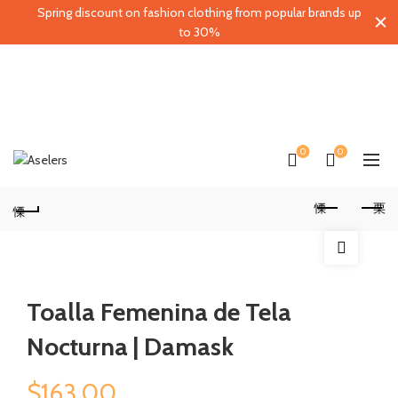
Spring discount on fashion clothing from popular brands up
to 30%
0
0
Toalla Femenina de Tela
Nocturna | Damask
$
163.00