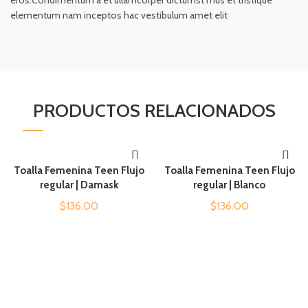
eros.Condimentum a et ullamcorper dictumst mus et tristique
elementum nam inceptos hac vestibulum amet elit
PRODUCTOS RELACIONADOS
Toalla Femenina Teen Flujo
Toalla Femenina Teen Flujo
AÑADIR AL CARRITO
AÑADIR AL CARRITO
regular | Damask
regular | Blanco
$
136.00
$
136.00