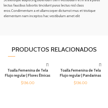
Scelerisque adipiscing bibendum sem vestibulum et in a a a purus
lectus faucibus lobortis tincidunt purus lectus nisl class
eros.Condimentum a et ullamcorper dictumst mus et tristique
elementum nam inceptos hac vestibulum amet elit
PRODUCTOS RELACIONADOS
Toalla Femenina de Tela
Toalla Femenina de Tela
AÑADIR AL CARRITO
AÑADIR AL CARRITO
Flujo regular | Flores Étnicas
Flujo regular | Pandarinas
$
136.00
$
136.00