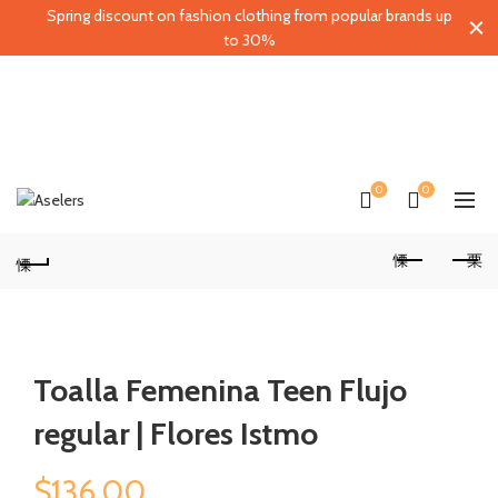
Spring discount on fashion clothing from popular brands up
to 30%
0
0
Toalla Femenina Teen Flujo
regular | Flores Istmo
$
136.00