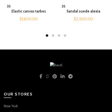
QUICK SHOP
QUICK SHOP
35
35
Elastic canvas tarbes
Sandal suede alexia
$
1,600.00
$
2,500.00
OUR STORES
New York