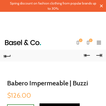
Spring discount on fashion clothing from popular brands up
to 30%
0
0
Babero Impermeable | Buzzi
$
126.00