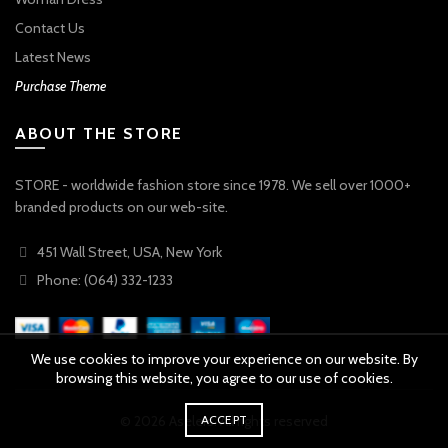
Contact Us
Latest News
Purchase Theme
ABOUT THE STORE
STORE - worldwide fashion store since 1978. We sell over 1000+
branded products on our web-site.
451 Wall Street, USA, New York
Phone: (064) 332-1233
We use cookies to improve your experience on our website. By
browsing this website, you agree to our use of cookies.
ACCEPT
© 2026
Aselers
. All rights reserved