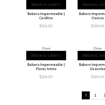
AÑADIR AL CARRITO
AÑADIR AL CA
Babero Impermeable |
Babero Imperme
Cerditos
Ciencia
$
126.00
$
126.00
Close
Close
AÑADIR AL CARRITO
AÑADIR AL CA
Babero Impermeable |
Babero Imperme
Flores Istmo
Girasole
$
126.00
$
126.00
1
2