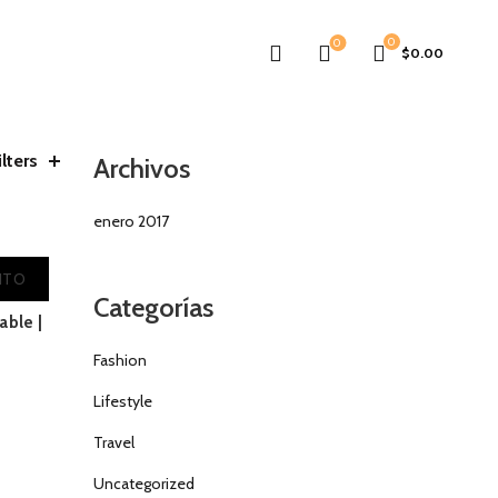
0
0
$
0.00
ilters
Archivos
enero 2017
RITO
Categorías
ble |
Fashion
Lifestyle
Travel
Uncategorized