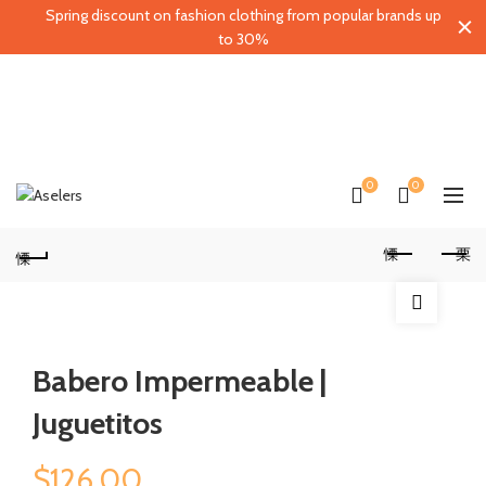
Spring discount on fashion clothing from popular brands up
to 30%
0
0
Babero Impermeable |
Juguetitos
$
126.00