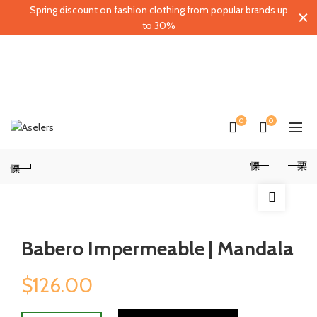
Spring discount on fashion clothing from popular brands up
to 30%
0
0
Babero Impermeable | Mandala
$
126.00