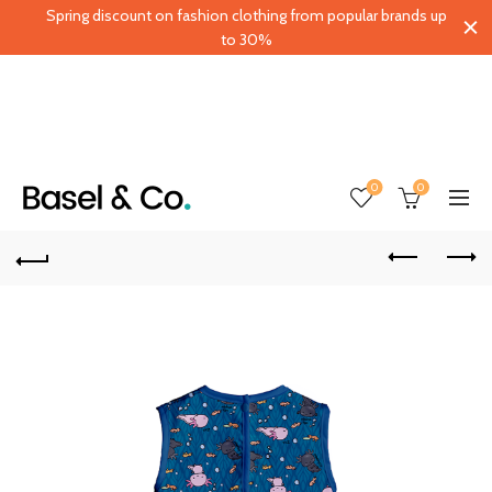
Spring discount on fashion clothing from popular brands up
to 30%
0
0