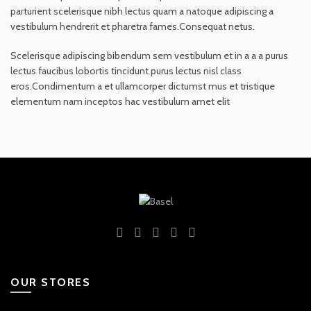
parturient scelerisque nibh lectus quam a natoque adipiscing a
vestibulum hendrerit et pharetra fames.Consequat netus.
Scelerisque adipiscing bibendum sem vestibulum et in a a a purus
lectus faucibus lobortis tincidunt purus lectus nisl class
eros.Condimentum a et ullamcorper dictumst mus et tristique
elementum nam inceptos hac vestibulum amet elit
OUR STORES