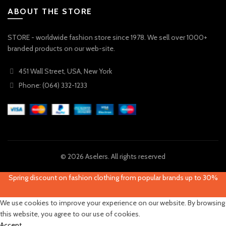
ABOUT THE STORE
STORE - worldwide fashion store since 1978. We sell over 1000+
branded products on our web-site.
451 Wall Street, USA, New York
Phone: (064) 332-1233
© 2026
Aselers
. All rights reserved
Spring discount on fashion clothing from popular brands up to 30%
We use cookies to improve your experience on our website. By browsing
this website, you agree to our use of cookies.
Accept