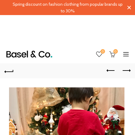
Spring discount on fashion clothing from popular brands up
to 30%
0
0