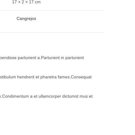
17 × 2 × 17 cm
Cangrejos
ndisse parturient a.Parturient in parturient
vestibulum hendrerit et pharetra fames.Consequat
eros.Condimentum a et ullamcorper dictumst mus et