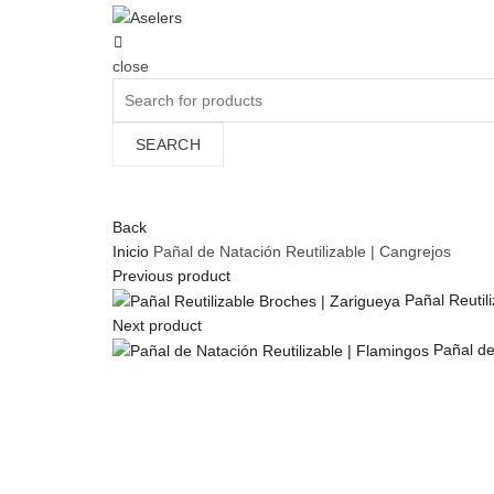
close
Search
for:
SEARCH
Wishlist
0
Cart (
o
)
0
/
$
0.00
Back
Inicio
Pañal de Natación Reutilizable | Cangrejos
Previous product
Pañal Reutil
Next product
Pañal de
Click to enlarge