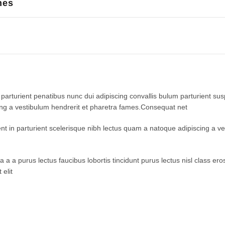
nes
turient penatibus nunc dui adipiscing convallis bulum parturient suspe
ing a vestibulum hendrerit et pharetra fames.Consequat net
ent in parturient scelerisque nibh lectus quam a natoque adipiscing a 
 a a purus lectus faucibus lobortis tincidunt purus lectus nisl class 
elit