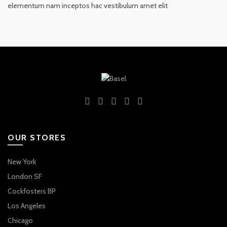
elementum nam inceptos hac vestibulum amet elit
OUR STORES
New York
London SF
Cockfosters BP
Los Angeles
Chicago