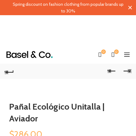
Spring discount on fashion clothing from popular brands up
to 30%
0
0
Pañal Ecológico Unitalla |
Aviador
$
286.00