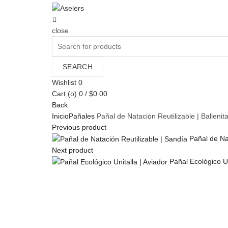
close
Search
for:
SEARCH
Wishlist
0
Cart (
o
)
0
/
$
0.00
Back
Inicio
Pañales
Pañal de Natación Reutilizable | Ballenit
Previous product
Pañal de Na
Next product
Pañal Ecológico Un
Click to enlarge