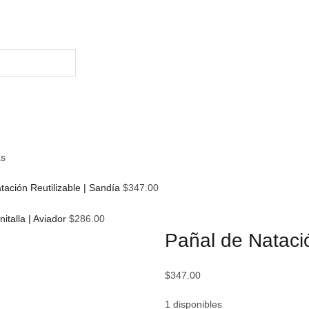
as
tación Reutilizable | Sandía
$
347.00
italla | Aviador
$
286.00
Pañal de Natació
$
347.00
1 disponibles