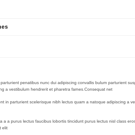
nes
turient penatibus nunc dui adipiscing convallis bulum parturient suspe
ing a vestibulum hendrerit et pharetra fames.Consequat net
ent in parturient scelerisque nibh lectus quam a natoque adipiscing a 
 a a purus lectus faucibus lobortis tincidunt purus lectus nisl class 
elit