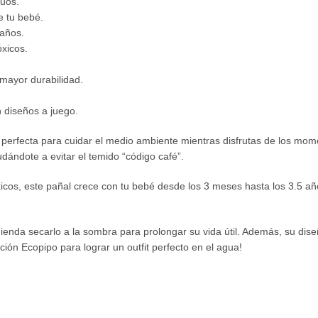
duos.
e tu bebé.
 años.
óxicos.
 mayor durabilidad.
 diseños a juego.
n perfecta para cuidar el medio ambiente mientras disfrutas de los mo
udándote a evitar el temido “código café”.
óxicos, este pañal crece con tu bebé desde los 3 meses hasta los 3.5 
ienda secarlo a la sombra para prolongar su vida útil. Además, su dis
ión Ecopipo para lograr un outfit perfecto en el agua!