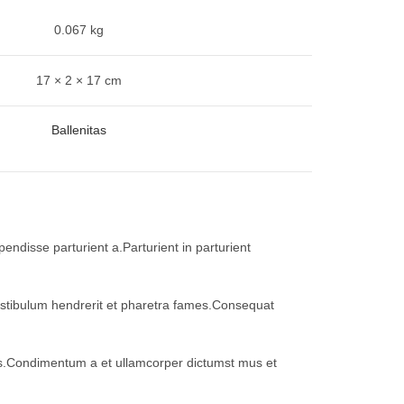
0.067 kg
17 × 2 × 17 cm
Ballenitas
ndisse parturient a.Parturient in parturient
vestibulum hendrerit et pharetra fames.Consequat
eros.Condimentum a et ullamcorper dictumst mus et