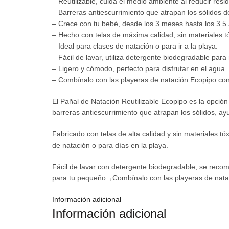
– Reutilizable, cuida el medio ambiente al reducir resi
– Barreras antiescurrimiento que atrapan los sólidos d
– Crece con tu bebé, desde los 3 meses hasta los 3.5
– Hecho con telas de máxima calidad, sin materiales t
– Ideal para clases de natación o para ir a la playa.
– Fácil de lavar, utiliza detergente biodegradable para
– Ligero y cómodo, perfecto para disfrutar en el agua.
– Combínalo con las playeras de natación Ecopipo con
El Pañal de Natación Reutilizable Ecopipo es la opció
barreras antiescurrimiento que atrapan los sólidos, ay
Fabricado con telas de alta calidad y sin materiales t
de natación o para días en la playa.
Fácil de lavar con detergente biodegradable, se recom
para tu pequeño. ¡Combínalo con las playeras de natac
Información adicional
Información adicional