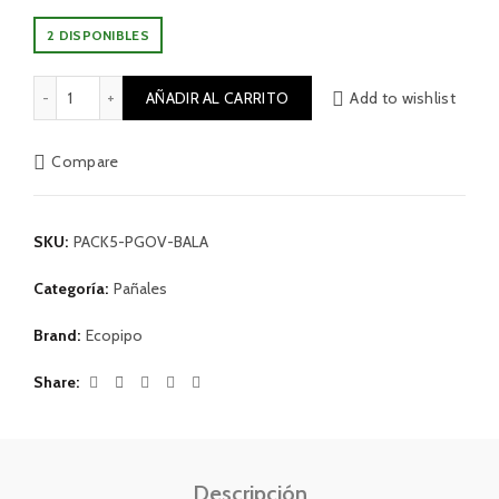
2 DISPONIBLES
Pack 5 Pañal G3 Ecopipo Balam cantidad
AÑADIR AL CARRITO
Add to wishlist
Compare
SKU:
PACK5-PGOV-BALA
Categoría:
Pañales
Brand:
Ecopipo
Share
Descripción