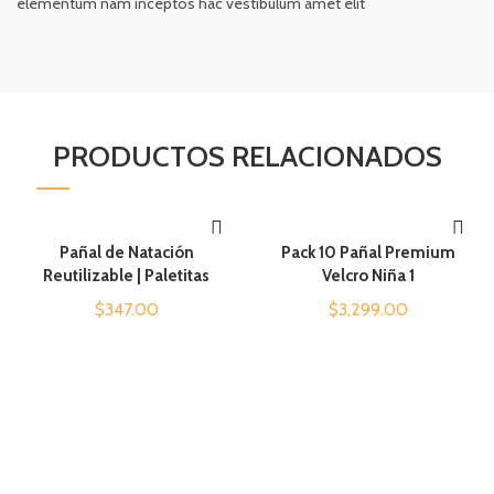
elementum nam inceptos hac vestibulum amet elit
PRODUCTOS RELACIONADOS
Pañal de Natación
Pack 10 Pañal Premium
AÑADIR AL CARRITO
AÑADIR AL CARRITO
Reutilizable | Paletitas
Velcro Niña 1
$
347.00
$
3,299.00