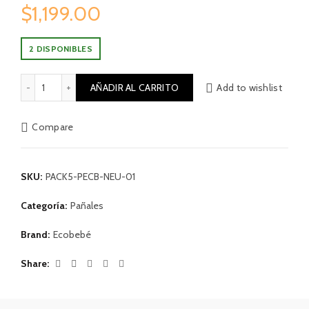
$
1,199.00
2 DISPONIBLES
Pack 5 Pañal Ecobebé Neutro 01 cantidad
AÑADIR AL CARRITO
Add to wishlist
Compare
SKU:
PACK5-PECB-NEU-01
Categoría:
Pañales
Brand:
Ecobebé
Share