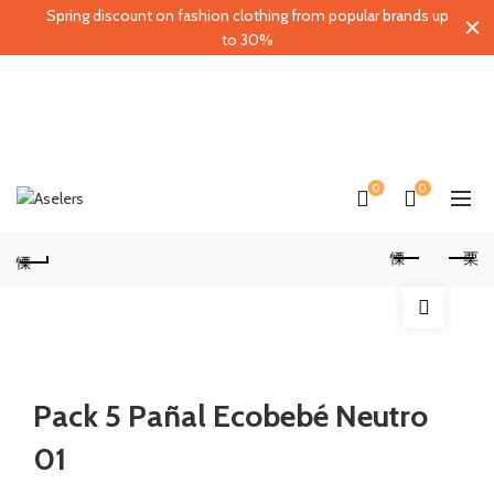
Spring discount on fashion clothing from popular brands up
to 30%
0
0
Pack 5 Pañal Ecobebé Neutro
01