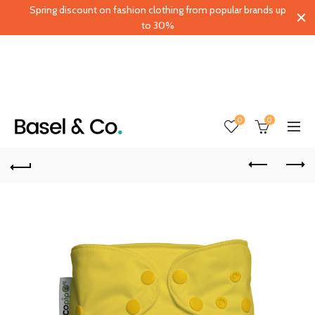
Spring discount on fashion clothing from popular brands up
to 30%
0
0