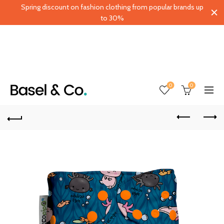
Spring discount on fashion clothing from popular brands up
to 30%
0
0