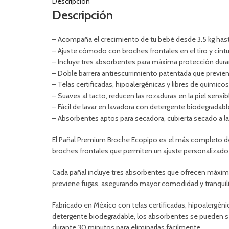
Descripción
Descripción
– Acompaña el crecimiento de tu bebé desde 3.5 kg hasta
– Ajuste cómodo con broches frontales en el tiro y cintu
– Incluye tres absorbentes para máxima protección duran
– Doble barrera antiescurrimiento patentada que previen
– Telas certificadas, hipoalergénicas y libres de químicos
– Suaves al tacto, reducen las rozaduras en la piel sensib
– Fácil de lavar en lavadora con detergente biodegradabl
– Absorbentes aptos para secadora, cubierta secado a l
El Pañal Premium Broche Ecopipo es el más completo del
broches frontales que permiten un ajuste personalizado en
Cada pañal incluye tres absorbentes que ofrecen máxima 
previene fugas, asegurando mayor comodidad y tranquil
Fabricado en México con telas certificadas, hipoalergénic
detergente biodegradable, los absorbentes se pueden se
durante 30 minutos para eliminarlas fácilmente.