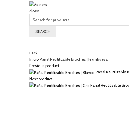
close
Search
for:
SEARCH
Wishlist
0
Cart (
o
)
0
/
$
0.00
Back
Inicio
Pañal Reutilizable Broches | Frambuesa
Previous product
Pañal Reutilizable
Next product
Pañal Reutilizable Bro
Click to enlarge