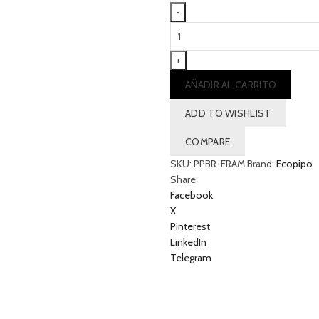
Pañal
Reutilizable
Broches
|
AÑADIR AL CARRITO
Frambuesa
cantidad
ADD TO WISHLIST
COMPARE
SKU:
PPBR-FRAM
Brand:
Ecopipo
Share
Facebook
X
Pinterest
LinkedIn
Telegram