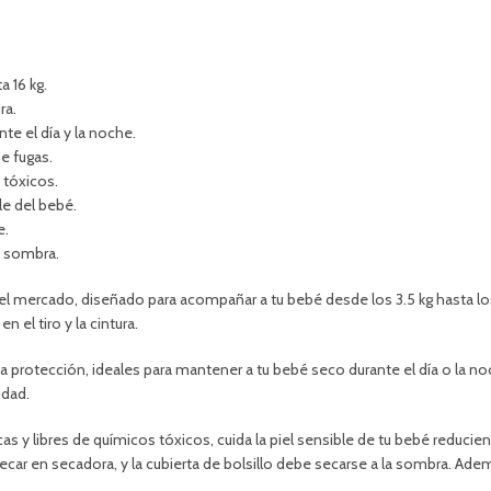
 16 kg.
ra.
te el día y la noche.
e fugas.
 tóxicos.
le del bebé.
e.
a sombra.
 mercado, diseñado para acompañar a tu bebé desde los 3.5 kg hasta los 
 el tiro y la cintura.
protección, ideales para mantener a tu bebé seco durante el día o la no
idad.
as y libres de químicos tóxicos, cuida la piel sensible de tu bebé reducien
car en secadora, y la cubierta de bolsillo debe secarse a la sombra. Ade