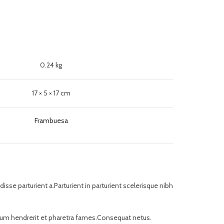
0.24 kg
17 × 5 × 17 cm
Frambuesa
se parturient a.Parturient in parturient scelerisque nibh
bulum hendrerit et pharetra fames.Consequat netus.