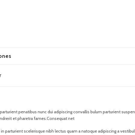
o
ones
r
rient penatibus nunc dui adipiscing convallis bulum parturient suspendis
ndrerit et pharetra fames.Consequat net
t in parturient scelerisque nibh lectus quam a natoque adipiscing a vesti