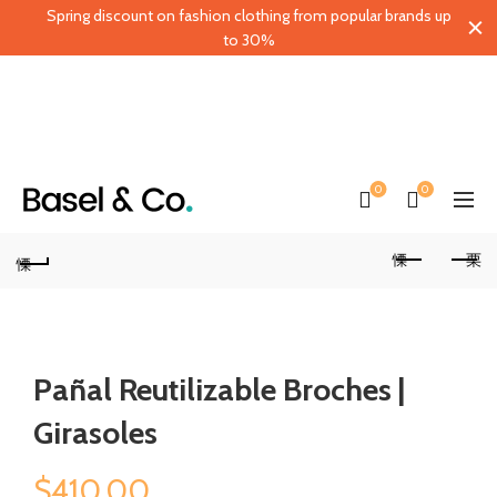
Spring discount on fashion clothing from popular brands up
to 30%
0
0
Pañal Reutilizable Broches |
Girasoles
$
410.00