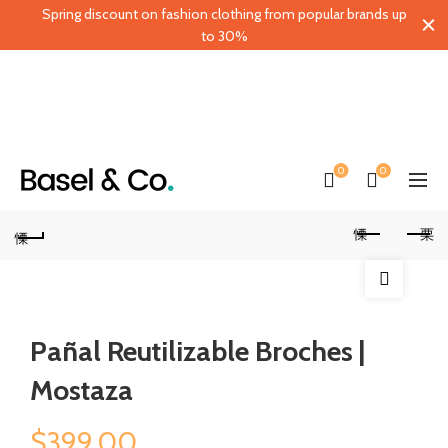
Spring discount on fashion clothing from popular brands up
to 30%
0
0
Pañal Reutilizable Broches |
Mostaza
$
399.00