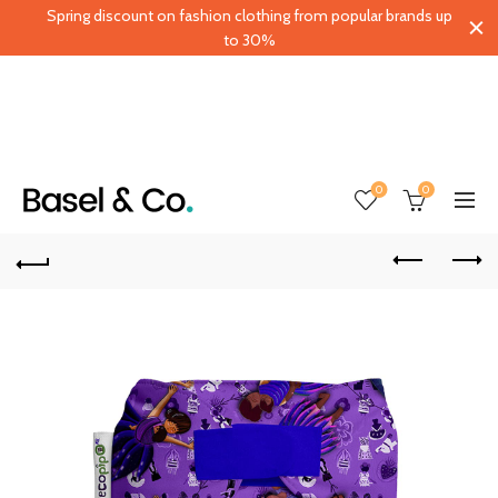
Spring discount on fashion clothing from popular brands up
to 30%
0
0