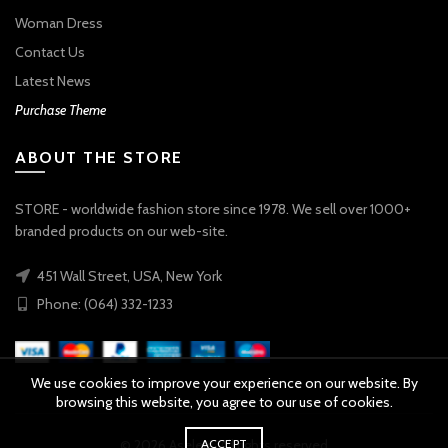
Woman Dress
Contact Us
Latest News
Purchase Theme
ABOUT THE STORE
STORE - worldwide fashion store since 1978. We sell over 1000+
branded products on our web-site.
451 Wall Street, USA, New York
Phone: (064) 332-1233
We use cookies to improve your experience on our website. By
browsing this website, you agree to our use of cookies.
ACCEPT
© 2026
Aselers
. All rights reserved