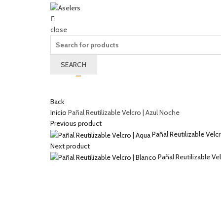
close
Search
for:
SEARCH
Wishlist
0
Cart (
o
)
0
/
$
0.00
Back
Inicio
Pañal Reutilizable Velcro | Azul Noche
Previous product
Pañal Reutilizable Velc
Next product
Pañal Reutilizable Ve
Click to enlarge