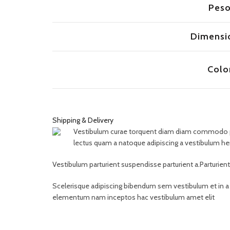
Pes
Dimensi
Colo
Shipping & Delivery
Vestibulum curae torquent diam diam commodo partu
lectus quam a natoque adipiscing a vestibulum he
Vestibulum parturient suspendisse parturient a.Parturien
Scelerisque adipiscing bibendum sem vestibulum et in a a
elementum nam inceptos hac vestibulum amet elit