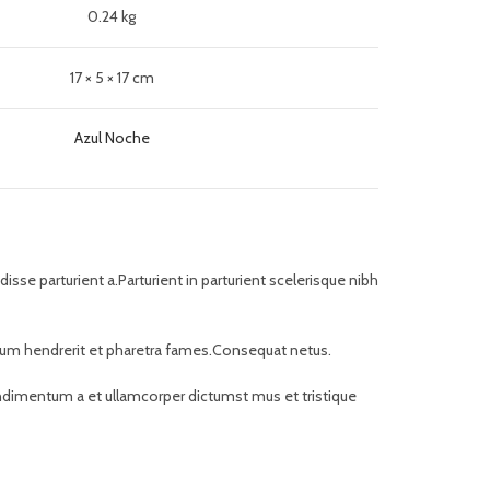
0.24 kg
17 × 5 × 17 cm
Azul Noche
se parturient a.Parturient in parturient scelerisque nibh
bulum hendrerit et pharetra fames.Consequat netus.
Condimentum a et ullamcorper dictumst mus et tristique