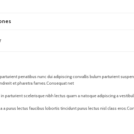
o
ones
r
rient penatibus nunc dui adipiscing convallis bulum parturient suspendis
ndrerit et pharetra fames.Consequat net
t in parturient scelerisque nibh lectus quam a natoque adipiscing a vesti
 a purus lectus faucibus lobortis tincidunt purus lectus nisl class eros.