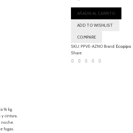
AÑADIR AL CARRITO
ADD TO WISHLIST
COMPARE
SKU:
PPVE-AZNO
Brand:
Ecopipo
Share
 16 kg.
y cintura.
y noche.
e fugas.