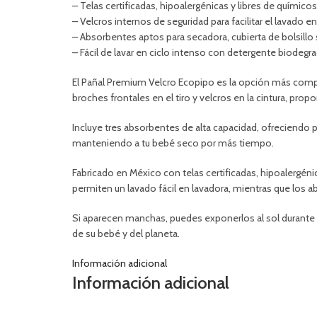
– Telas certificadas, hipoalergénicas y libres de químicos
– Velcros internos de seguridad para facilitar el lavado en
– Absorbentes aptos para secadora, cubierta de bolsillo
– Fácil de lavar en ciclo intenso con detergente biodegra
El Pañal Premium Velcro Ecopipo es la opción más compl
broches frontales en el tiro y velcros en la cintura, pro
Incluye tres absorbentes de alta capacidad, ofreciendo p
manteniendo a tu bebé seco por más tiempo.
Fabricado en México con telas certificadas, hipoalergéni
permiten un lavado fácil en lavadora, mientras que los a
Si aparecen manchas, puedes exponerlos al sol durante 
de su bebé y del planeta.
Información adicional
Información adicional