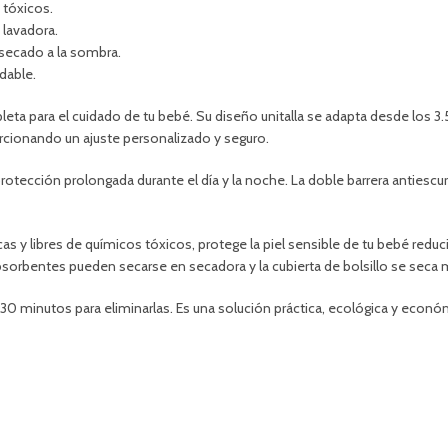
 tóxicos.
 lavadora.
 secado a la sombra.
dable.
eta para el cuidado de tu bebé. Su diseño unitalla se adapta desde los 
porcionando un ajuste personalizado y seguro.
rotección prolongada durante el día y la noche. La doble barrera antiesc
cas y libres de químicos tóxicos, protege la piel sensible de tu bebé redu
bsorbentes pueden secarse en secadora y la cubierta de bolsillo se seca 
30 minutos para eliminarlas. Es una solución práctica, ecológica y econ