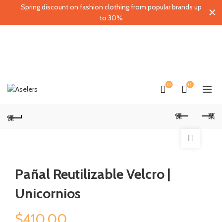
Spring discount on fashion clothing from popular brands up
to 30%
0
0
Pañal Reutilizable Velcro |
Unicornios
$
410.00