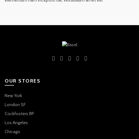
elementum nam inceptos hac vestibulum amet elit
OUR STORES
New York
London SF
Cockfosters BP
Los Angeles
Chicago