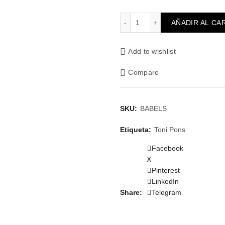
Sandal textile babel-s cant
AÑADIR AL CA
Add to wishlist
Compare
SKU:
BABELS
Etiqueta:
Toni Pons
Facebook
X
Pinterest
LinkedIn
Share
Telegram