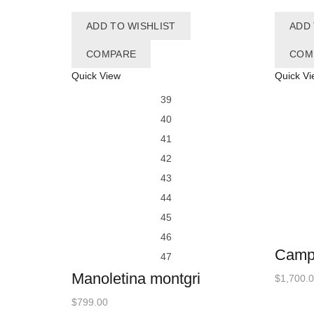
ADD TO WISHLIST
ADD 
COMPARE
COM
Quick View
Quick Vi
QUICK SHOP
QUI
39
40
41
42
43
44
45
46
Campi
47
Manoletina montgri
$
1,700.
$
799.00