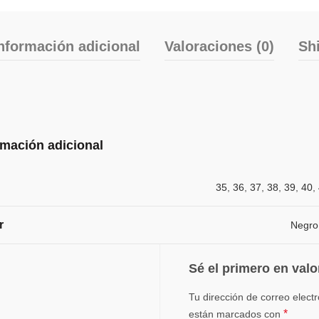
nformación adicional
Valoraciones (0)
Sh
rmación adicional
35
,
36
,
37
,
38
,
39
,
40
,
r
Negro
Sé el primero en valo
Tu dirección de correo elect
*
están marcados con