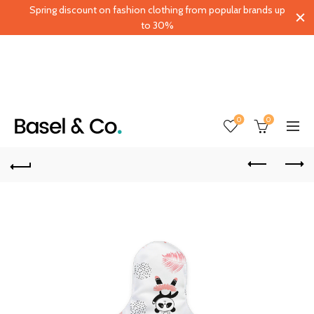
Spring discount on fashion clothing from popular brands up
to 30%
0
0