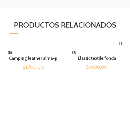
PRODUCTOS RELACIONADOS
QUICK SHOP
QUICK SHOP
35
35
Camping leather alma-p
Elastic textile fonda
$
1,700.00
$
1,900.00