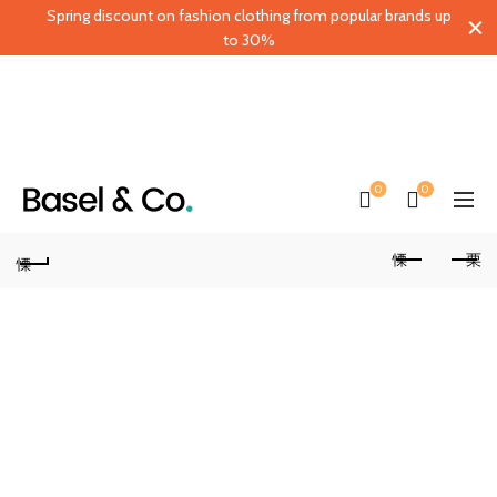
Spring discount on fashion clothing from popular brands up
to 30%
0
0