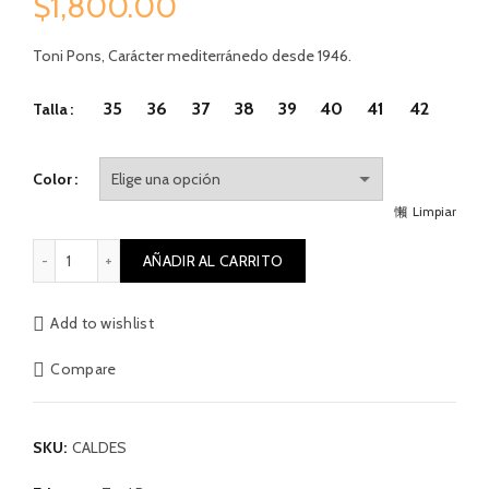
$
1,800.00
Toni Pons, Carácter mediterránedo desde 1946.
35
36
37
38
39
40
41
42
Talla
Color
Limpiar
Valencian linen caldes cantidad
AÑADIR AL CARRITO
Add to wishlist
Compare
SKU:
CALDES