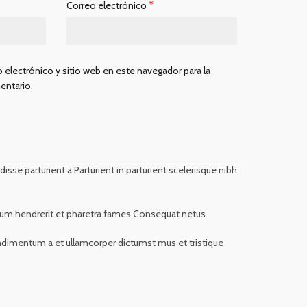
*
Correo electrónico
 electrónico y sitio web en este navegador para la
entario.
se parturient a.Parturient in parturient scelerisque nibh
bulum hendrerit et pharetra fames.Consequat netus.
Condimentum a et ullamcorper dictumst mus et tristique