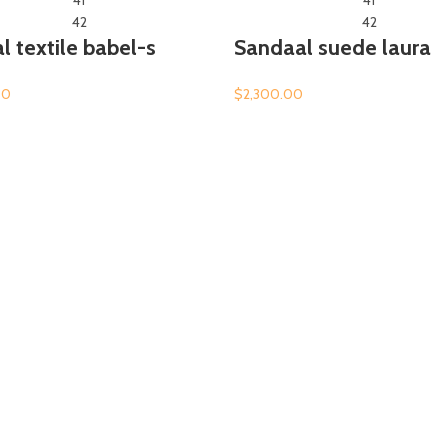
41
41
42
42
l textile babel-s
Sandaal suede laura
00
$
2,300.00