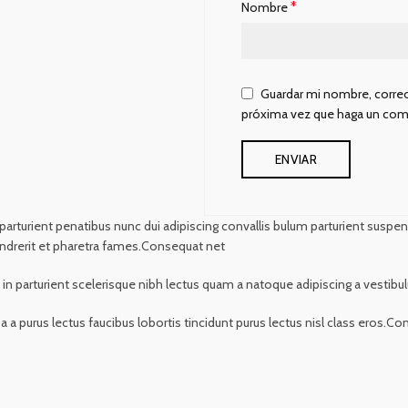
*
Nombre
Guardar mi nombre, correo
próxima vez que haga un com
rient penatibus nunc dui adipiscing convallis bulum parturient suspendis
ndrerit et pharetra fames.Consequat net
t in parturient scelerisque nibh lectus quam a natoque adipiscing a vesti
 a purus lectus faucibus lobortis tincidunt purus lectus nisl class eros.