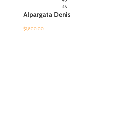
45
46
Alpargata Denis
$
1,800.00
ADD TO 
COMPAR
Quick View
Close
Quick shop