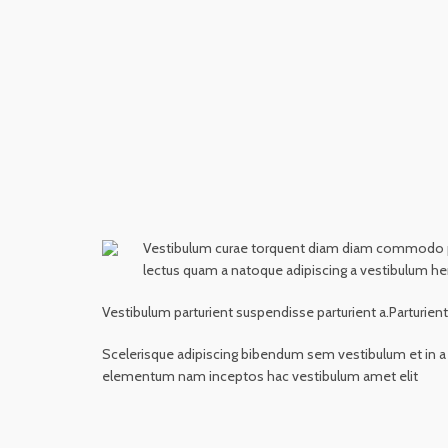
Vestibulum curae torquent diam diam commodo partu
lectus quam a natoque adipiscing a vestibulum he
Vestibulum parturient suspendisse parturient a.Parturien
Scelerisque adipiscing bibendum sem vestibulum et in a a
elementum nam inceptos hac vestibulum amet elit