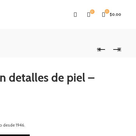
0
0
$
0.00
n detalles de piel –
o desde 1946.