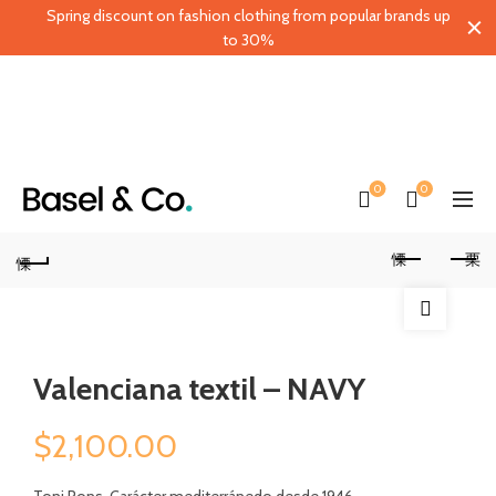
Spring discount on fashion clothing from popular brands up
to 30%
0
0
Valenciana textil – NAVY
$
2,100.00