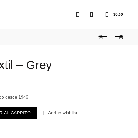
0
0
$
0.00
xtil – Grey
edo desde 1946.
R AL CARRITO
Add to wishlist