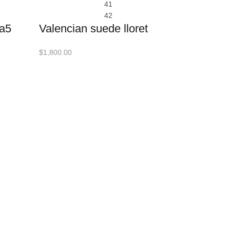
41
42
ta5
Valencian suede lloret
$
1,800.00
ADD TO 
COMPAR
Quick View
Close
Quick shop