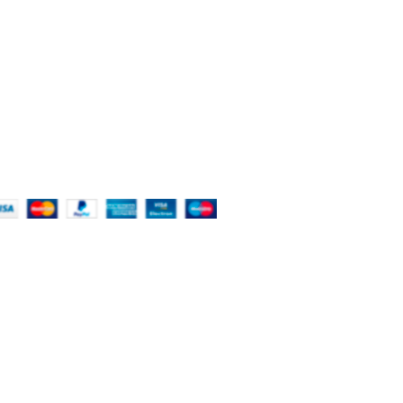
BOUT THE STORE
ORE - worldwide fashion store since 1978. We sell
er 1000+ branded products on our web-site.
451 Wall Street, USA, New York
Phone: (064) 332-1233