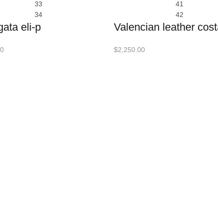
33
41
34
42
ata eli-p
Valencian leather cos
00
$
2,250.00