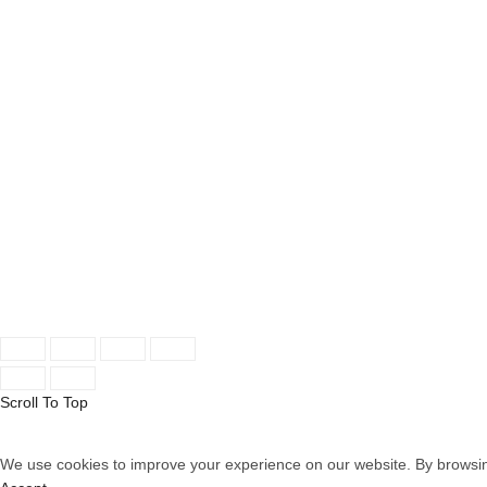
OUR STORES
INFORMATION
New York
About Store
London SF
New Collection
Cockfosters BP
Woman Dress
Los Angeles
Contact Us
Chicago
Latest News
Las Vegas
Our Sitemap
© 2026
Aselers
. All rights reserved
Scroll To Top
We use cookies to improve your experience on our website. By browsing