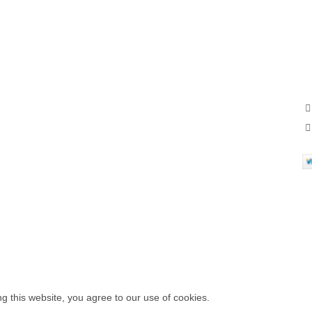
USEFUL LINKS
FOOTER MENU
A
Privacy Policy
Instagram profile
ST
Returns
New Collection
ov
Terms & Conditions
Woman Dress
Contact Us
Contact Us
Latest News
Latest News
Our Sitemap
Purchase Theme
Spring discount on fashion clothing from popular brands up to 30%
 this website, you agree to our use of cookies.