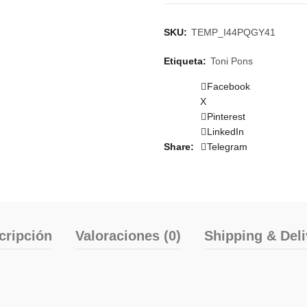
SKU:
TEMP_I44PQGY41
Etiqueta:
Toni Pons
Facebook
X
Pinterest
LinkedIn
Share
Telegram
cripción
Valoraciones (0)
Shipping & Deli