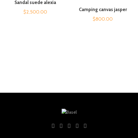
Sandal suede alexia
Camping canvas jasper
$
2,500.00
$
800.00