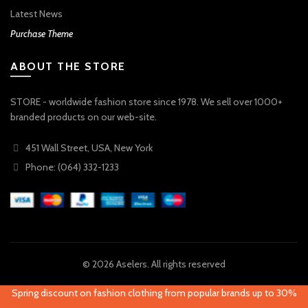
Latest News
Purchase Theme
ABOUT THE STORE
STORE - worldwide fashion store since 1978. We sell over 1000+
branded products on our web-site.
451 Wall Street, USA, New York
Phone: (064) 332-1233
© 2026
Aselers
. All rights reserved
Spring discount on fashion clothing from popular brands up to 30%