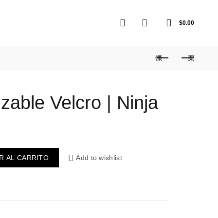
0
0
$
0.00
izable Velcro | Ninja
R AL CARRITO
Add to wishlist