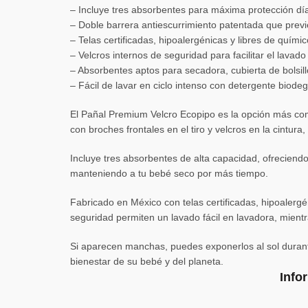
– Incluye tres absorbentes para máxima protección dí
– Doble barrera antiescurrimiento patentada que previ
– Telas certificadas, hipoalergénicas y libres de químic
– Velcros internos de seguridad para facilitar el lavado
– Absorbentes aptos para secadora, cubierta de bolsil
– Fácil de lavar en ciclo intenso con detergente biode
El Pañal Premium Velcro Ecopipo es la opción más com
con broches frontales en el tiro y velcros en la cintur
Incluye tres absorbentes de alta capacidad, ofreciend
manteniendo a tu bebé seco por más tiempo.
Fabricado en México con telas certificadas, hipoalergé
seguridad permiten un lavado fácil en lavadora, mient
Si aparecen manchas, puedes exponerlos al sol durant
bienestar de su bebé y del planeta.
Info