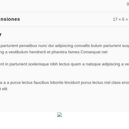
o
0
nsiones
17 × 5 ×
r
turient penatibus nunc dui adipiscing convallis bulum parturient suspe
ing a vestibulum hendrerit et pharetra fames.Consequat net
ent in parturient scelerisque nibh lectus quam a natoque adipiscing a 
 a a purus lectus faucibus lobortis tincidunt purus lectus nisl class 
elit
Facebook