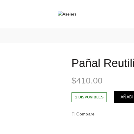
Pañal Reutil
$
410.00
AÑADI
1 DISPONIBLES
Compare