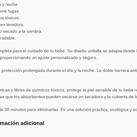
a y noche.
ene fugas.
os tóxicos.
 en lavadora.
lo secado a la sombra.
gradable.
pleta para el cuidado de tu bebé. Su diseño unitalla se adapta desde
a, proporcionando un ajuste personalizado y seguro.
o protección prolongada durante el día y la noche. La doble barrera a
nicas y libres de químicos tóxicos, protege la piel sensible de tu bebé 
ras que los absorbentes pueden secarse en secadora y la cubierta de bo
e 30 minutos para eliminarlas. Es una solución práctica, ecológica y
rmación adicional