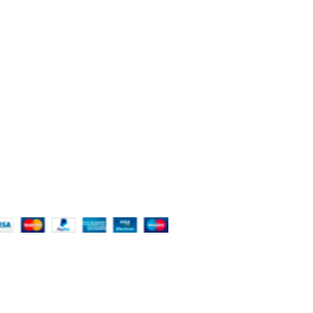
BOUT THE STORE
ORE - worldwide fashion store since 1978. We sell
er 1000+ branded products on our web-site.
451 Wall Street, USA, New York
Phone: (064) 332-1233