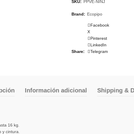
SKU:
PPVE-NINJ
Brand:
Ecopipo
Facebook
X
Pinterest
LinkedIn
Share
Telegram
pción
Información adicional
Shipping & D
sta 16 kg.
 y cintura.