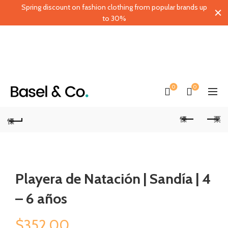
Spring discount on fashion clothing from popular brands up
to 30%
0
0
Playera de Natación | Sandía | 4
– 6 años
$
352.00