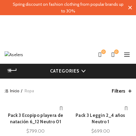
Spring discount on fashion clothing from popular brands up
to 30%
0
0
CATEGORIES
Filters
Inicio
Ropa
Pack 3 Ecopipo playera de
Pack 3 Leggin 2_4 años
AÑADIR AL CARRITO
AÑADIR AL CARRITO
natación 6_12 Neutro 01
Neutro 1
$
799.00
$
699.00