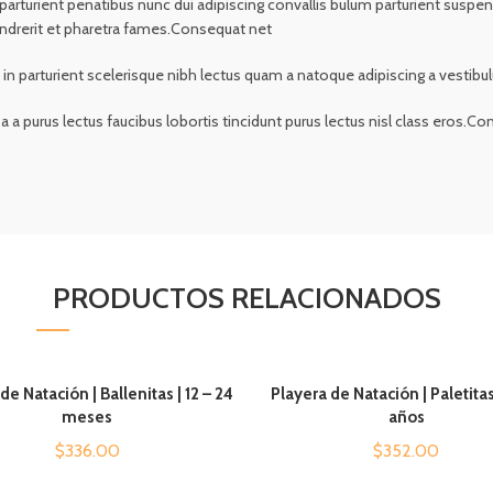
rient penatibus nunc dui adipiscing convallis bulum parturient suspendis
ndrerit et pharetra fames.Consequat net
t in parturient scelerisque nibh lectus quam a natoque adipiscing a vesti
 a purus lectus faucibus lobortis tincidunt purus lectus nisl class eros.
PRODUCTOS RELACIONADOS
de Natación | Ballenitas | 12 – 24
Playera de Natación | Paletitas 
AÑADIR AL CARRITO
AÑADIR AL CARRITO
meses
años
$
336.00
$
352.00