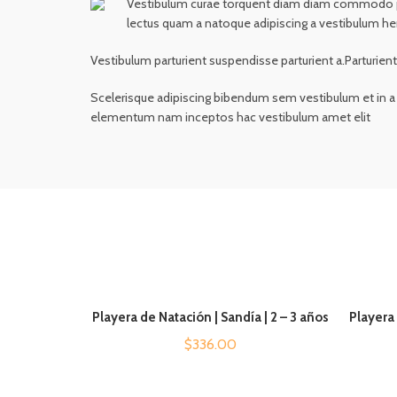
Vestibulum curae torquent diam diam commodo partu
lectus quam a natoque adipiscing a vestibulum he
Vestibulum parturient suspendisse parturient a.Parturien
Scelerisque adipiscing bibendum sem vestibulum et in a a
elementum nam inceptos hac vestibulum amet elit
Playera de Natación | Sandía | 2 – 3 años
Playera 
AÑADIR AL CARRITO
$
336.00