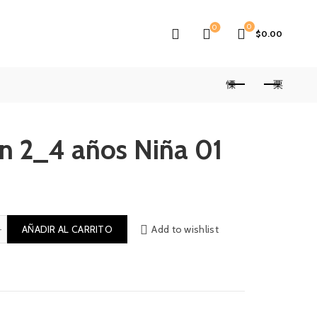
0
0
$
0.00
in 2_4 años Niña 01
3 Leggin 2_4 años Niña 01 cantidad
AÑADIR AL CARRITO
Add to wishlist