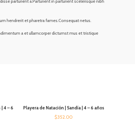
se parturient a.Parturient in parturient scelerisque nibh
bulum hendrerit et pharetra fames.Consequat netus.
Condimentum a et ullamcorper dictumst mus et tristique
| 4 – 6
Playera de Natación | Sandía | 4 – 6 años
AÑADIR AL CARRITO
$
352.00