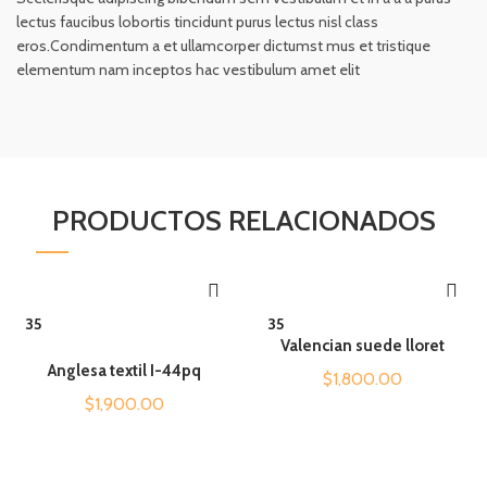
lectus faucibus lobortis tincidunt purus lectus nisl class
eros.Condimentum a et ullamcorper dictumst mus et tristique
elementum nam inceptos hac vestibulum amet elit
PRODUCTOS RELACIONADOS
QUICK SHOP
QUICK SHOP
35
35
Valencian suede lloret
Anglesa textil I-44pq
$
1,800.00
$
1,900.00