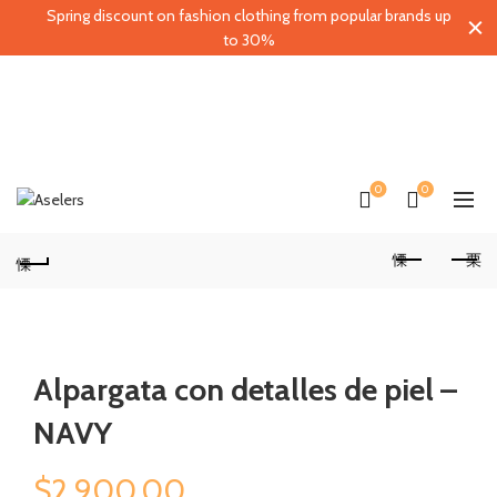
Spring discount on fashion clothing from popular brands up
to 30%
0
0
Alpargata con detalles de piel –
NAVY
$
2,900.00