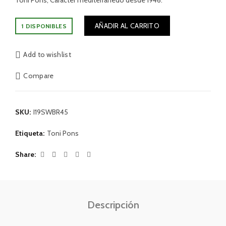
Toni Pons, Carácter mediterránedo desde 1946.
AÑADIR AL CARRITO
1 DISPONIBLES
Add to wishlist
Compare
SKU:
I19SWBR45
Etiqueta:
Toni Pons
Share
Descripción