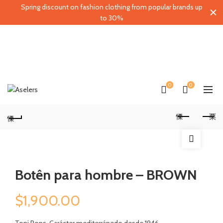
Spring discount on fashion clothing from popular brands up
to 30%
0
0
Botên para hombre – BROWN
$
1,900.00