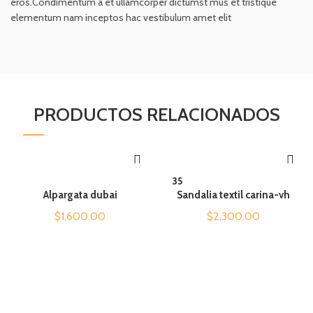
eros.Condimentum a et ullamcorper dictumst mus et tristique
elementum nam inceptos hac vestibulum amet elit
PRODUCTOS RELACIONADOS
QUICK SHOP
QUICK SHOP
35
Alpargata dubai
Sandalia textil carina-vh
$
1,600.00
$
2,300.00