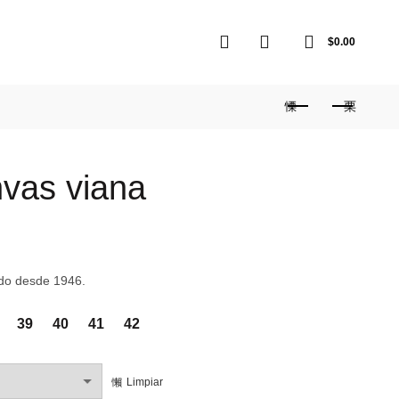
0
0
$
0.00
nvas viana
edo desde 1946.
39
40
41
42
Limpiar