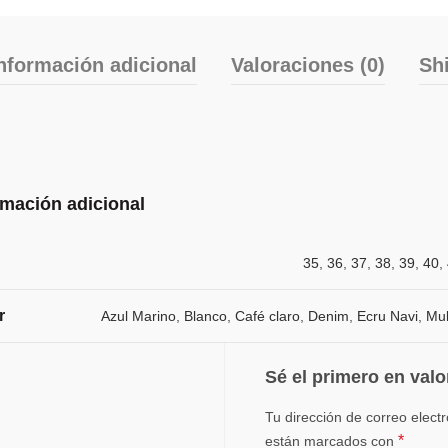
nformación adicional
Valoraciones (0)
Sh
rmación adicional
35
,
36
,
37
,
38
,
39
,
40
,
r
Azul Marino
,
Blanco
,
Café claro
,
Denim
,
Ecru Navi
,
Mul
Sé el primero en valo
Tu dirección de correo elect
*
están marcados con