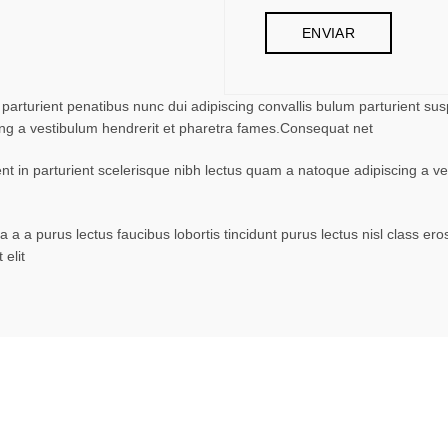
turient penatibus nunc dui adipiscing convallis bulum parturient suspe
ing a vestibulum hendrerit et pharetra fames.Consequat net
ent in parturient scelerisque nibh lectus quam a natoque adipiscing a 
 a a purus lectus faucibus lobortis tincidunt purus lectus nisl class 
elit