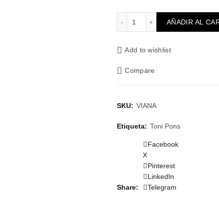
Valencia canvas viana can
AÑADIR AL CA
Add to wishlist
Compare
SKU:
VIANA
Etiqueta:
Toni Pons
Facebook
X
Pinterest
LinkedIn
Share
Telegram