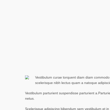
Vestibulum curae torquent diam diam commodo par
scelerisque nibh lectus quam a natoque adipisc
Vestibulum parturient suspendisse parturient a.Parturi
netus.
Scelerisque adipiscing bibendum sem vestibulum et in a