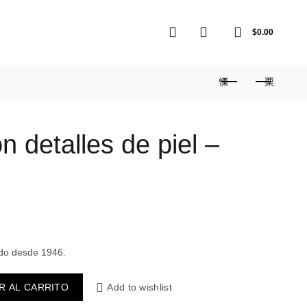
0
0
$
0.00
n detalles de piel –
edo desde 1946.
R AL CARRITO
Add to wishlist